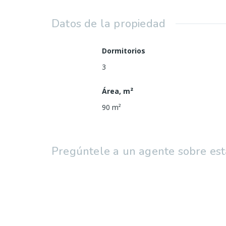
vivienda fue reformada completament
Datos de la propiedad
Ubicación muy cómoda, a tan solo 15 
ideal tanto para vivir como para inverti
Dormitorios
Buena conexión con servicios, comerc
3
Área, m²
90
m²
Pregúntele a un agente sobre est