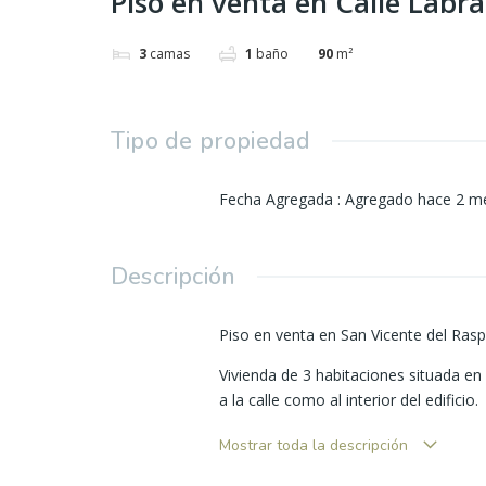
Piso en venta en Calle Labra
3
camas
1
baño
90
m²
Tipo de propiedad
Fecha Agregada
:
Agregado hace 2 m
Descripción
Piso en venta en San Vicente del Rasp
Vivienda de 3 habitaciones situada en
a la calle como al interior del edificio.
Dispone de un baño completo, salón c
Mostrar toda la descripción
El piso cuenta con aire acondicionado