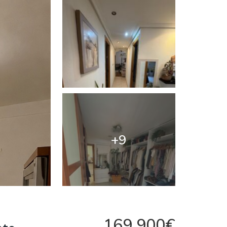
+9
169.900€