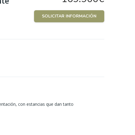
nte
SOLICITAR INFORMACIÓN
ientación, con estancias que dan tanto
 muy luminosa.
 listo para entrar a vivir. La