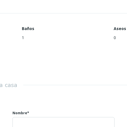
e en 2008.
minutos andando de la Universidad de Alicante y a 5 minutos en coch
r.
Baños
Aseos
ios y transporte.
1
0
a casa
Nombre*