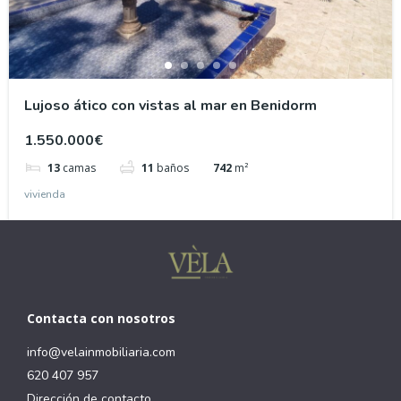
Lujoso ático con vistas al mar en Benidorm
1.550.000€
13
camas
11
baños
742
m²
vivienda
Contacta con nosotros
info@velainmobiliaria.com
620 407 957
Dirección de contacto