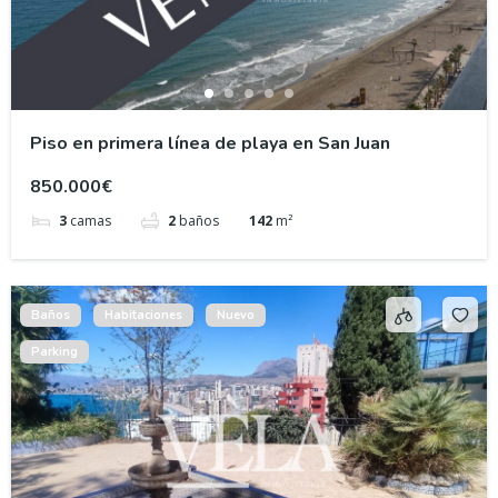
Piso en primera línea de playa en San Juan
850.000€
3
camas
2
baños
142
m²
Baños
Habitaciones
Nuevo
Parking