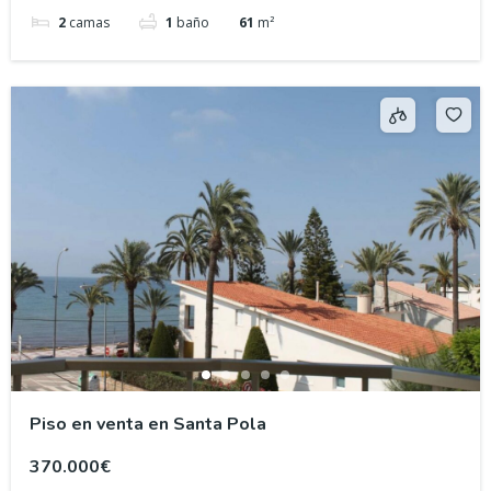
2
camas
1
baño
61
m²
Piso en venta en Santa Pola
370.000€