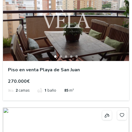
Piso en venta Playa de San Juan
270.000€
2
camas
1
baño
85
m²