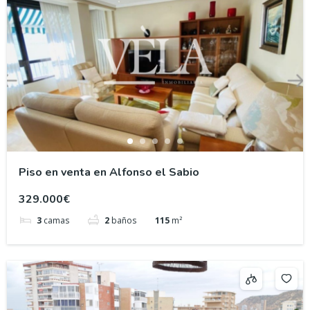
Piso en venta en Alfonso el Sabio
329.000€
3
camas
2
baños
115
m²