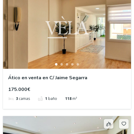
Ático en venta en C/ Jaime Segarra
175.000€
3
camas
1
baño
118
m²