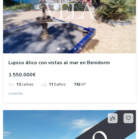
Lujoso ático con vistas al mar en Benidorm
1.550.000€
13
camas
11
baños
742
m²
vivienda