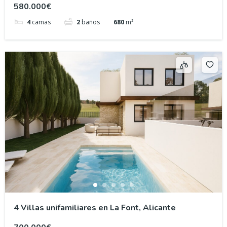
580.000€
4
camas
2
baños
680
m²
4 Villas unifamiliares en La Font, Alicante