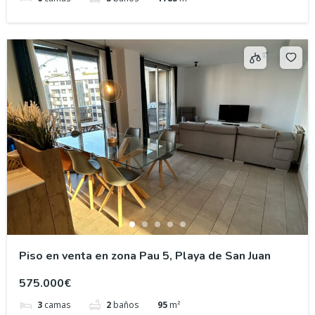
Piso en venta en zona Pau 5, Playa de San Juan
575.000€
3
camas
2
baños
95
m²