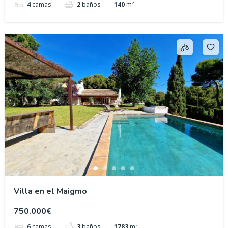
4
camas
2
baños
140
m²
Villa en el Maigmo
750.000€
6
camas
3
baños
1783
m²