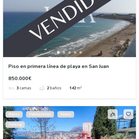
Piso en primera línea de playa en San Juan
850.000€
3
camas
2
baños
142
m²
Baños
Habitaciones
Nuevo
Parking