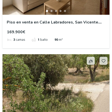
Piso en venta en Calle Labradores, San Vicente
del Raspeig Alicante
169.900€
3
camas
1
baño
90
m²