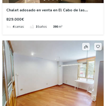
Chalet adosado en venta en El Cabo de las
Huertas, Playa de San Juan Alicante
829.000€
4
camas
3
baños
390
m²