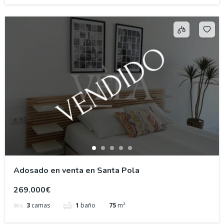
Adosado en venta en Santa Pola
269.000€
3
camas
1
baño
75
m²