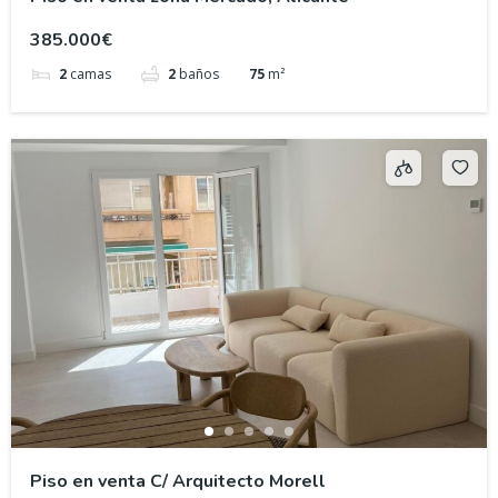
385.000€
2
camas
2
baños
75
m²
Piso en venta C/ Arquitecto Morell