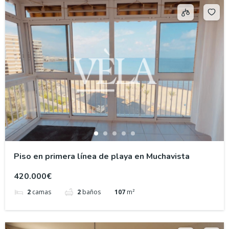
Piso en primera línea de playa en Muchavista
420.000€
2
camas
2
baños
107
m²