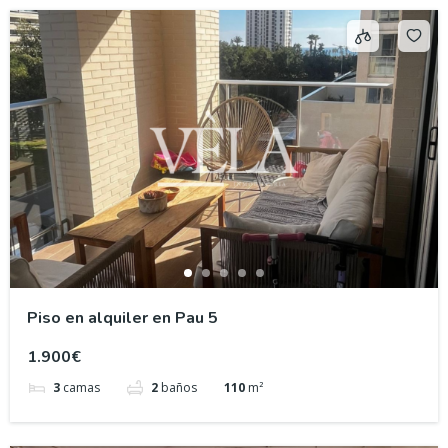
Piso en alquiler en Pau 5
1.900€
3
camas
2
baños
110
m²