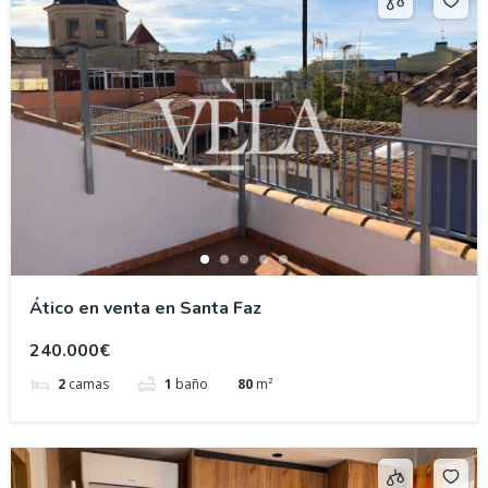
Ático en venta en Santa Faz
240.000€
2
camas
1
baño
80
m²