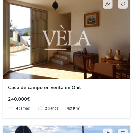
Casa de campo en venta en Onil
240.000€
4
camas
2
baños
4219
m²