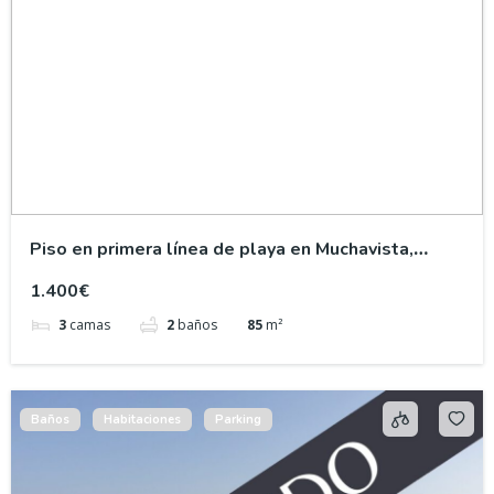
Piso en primera línea de playa en Muchavista,
Campello
1.400€
3
camas
2
baños
85
m²
Baños
Habitaciones
Parking