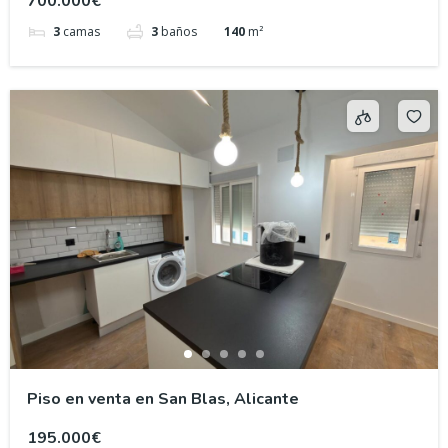
700.000€
3
camas
3
baños
140
m²
Piso en venta en San Blas, Alicante
195.000€