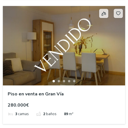
Piso en venta en Gran Vía
280.000€
3
camas
2
baños
89
m²