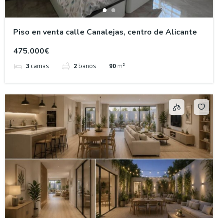
Piso en venta calle Canalejas, centro de Alicante
475.000€
3
camas
2
baños
90
m²