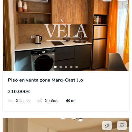
Piso en venta zona Marq-Castillo
210.000€
2
camas
2
baños
60
m²