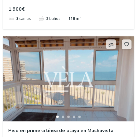
1.900€
3
camas
2
baños
110
m²
Piso en primera línea de playa en Muchavista