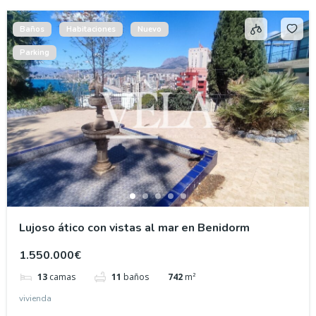
Baños
Habitaciones
Nuevo
Parking
Lujoso ático con vistas al mar en Benidorm
1.550.000€
13
camas
11
baños
742
m²
vivienda