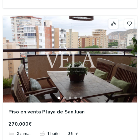
Piso en venta Playa de San Juan
270.000€
2
camas
1
baño
85
m²