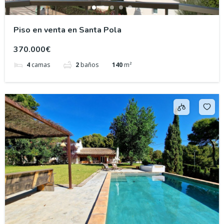
Piso en venta en Santa Pola
370.000€
4
camas
2
baños
140
m²