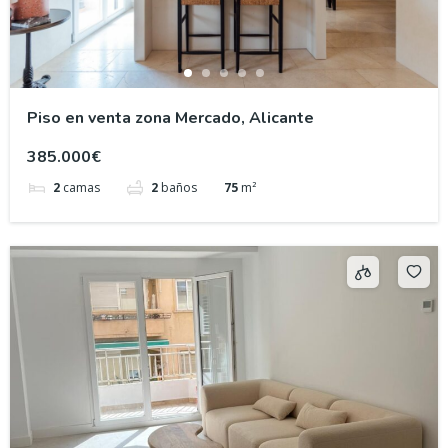
Piso en venta zona Mercado, Alicante
385.000€
2
camas
2
baños
75
m²