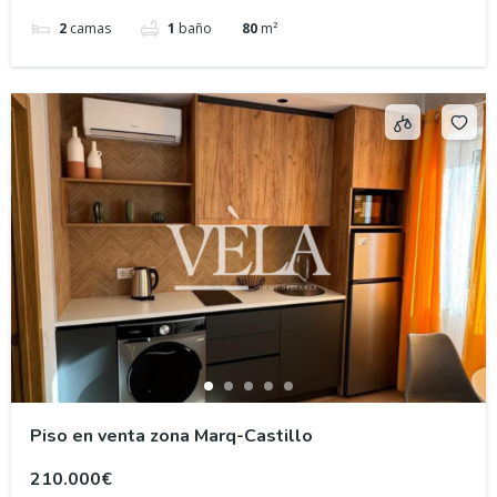
2
camas
1
baño
80
m²
Piso en venta zona Marq-Castillo
210.000€