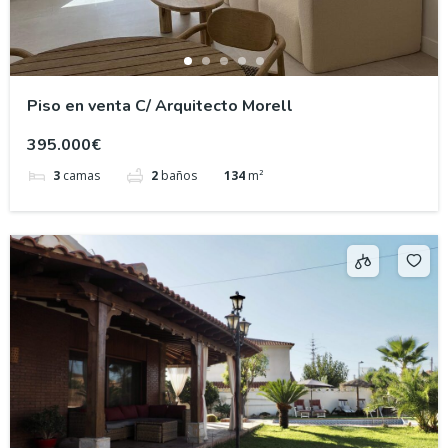
Piso en venta C/ Arquitecto Morell
395.000€
3
camas
2
baños
134
m²