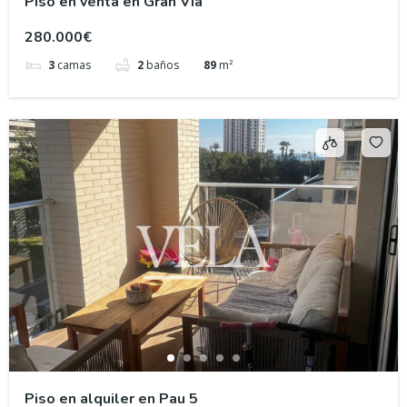
Piso en venta en Gran Vía
280.000€
3
camas
2
baños
89
m²
Piso en alquiler en Pau 5