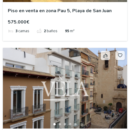
Piso en venta en zona Pau 5, Playa de San Juan
575.000€
3
camas
2
baños
95
m²