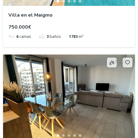
Villa en el Maigmo
750.000€
6
camas
3
baños
1783
m²