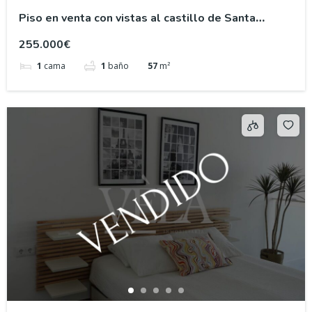
Piso en venta con vistas al castillo de Santa
Bárbara
255.000€
1
cama
1
baño
57
m²