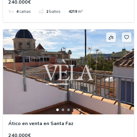
240.000€
4
camas
2
baños
4219
m²
Ático en venta en Santa Faz
240.000€