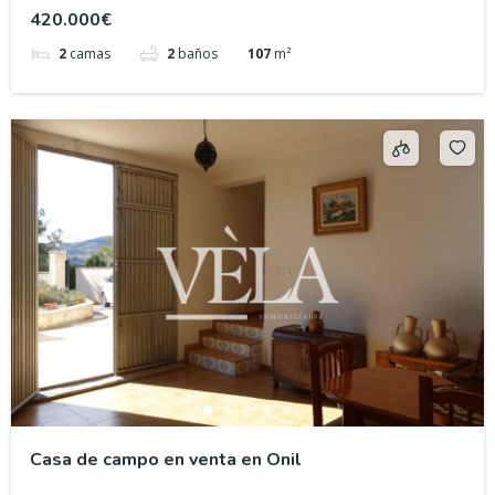
420.000€
2
camas
2
baños
107
m²
Casa de campo en venta en Onil