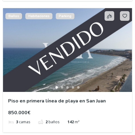
Baños
Habitaciones
Parking
Piso en primera línea de playa en San Juan
850.000€
3
camas
2
baños
142
m²