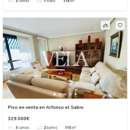
3
camas
1
baño
118
m²
Piso en venta en Alfonso el Sabio
329.000€
3
camas
2
baños
115
m²