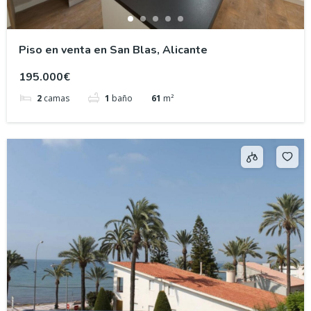
Piso en venta en San Blas, Alicante
195.000€
2
camas
1
baño
61
m²