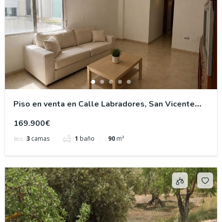
Piso en venta en Calle Labradores, San Vicente
del Raspeig Alicante
169.900€
3
camas
1
baño
90
m²