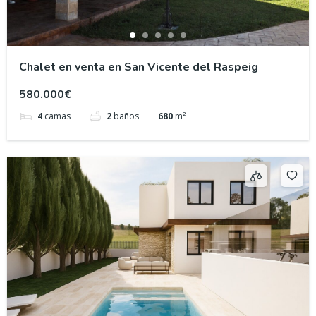
Chalet en venta en San Vicente del Raspeig
580.000€
4
camas
2
baños
680
m²