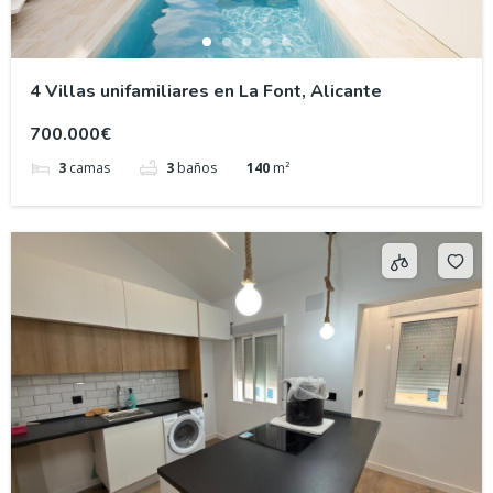
4 Villas unifamiliares en La Font, Alicante
700.000€
3
camas
3
baños
140
m²