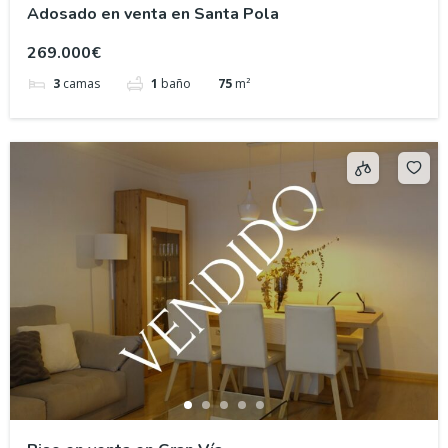
Adosado en venta en Santa Pola
269.000€
3
camas
1
baño
75
m²