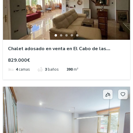
Chalet adosado en venta en El Cabo de las
Huertas, Playa de San Juan Alicante
829.000€
4
camas
3
baños
390
m²