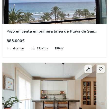
Piso en venta en primera línea de Playa de San
Juan, Alicante
885.000€
4
camas
2
baños
190
m²