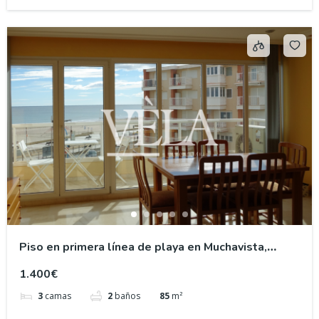
Piso en primera línea de playa en Muchavista,
Campello
1.400€
3
camas
2
baños
85
m²