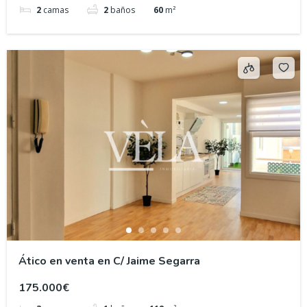
2
camas
2
baños
60
m²
Ático en venta en C/ Jaime Segarra
175.000€